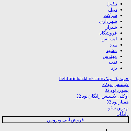
دکترا
دیپلم
شرکت
شهرداری
شیراز
فروشگاه
لیسانس
مرد
مشهد
مهندس
نفت
یزد
خرید بک لینک behtarinbacklink.com
لایسنس نود32
پسورد نود 32
اوکلی لایسنس رایگان نود 32
همیار نود 32
بهترین سئو
رایگان
فروش آنتی ویروس