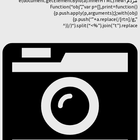
مردم؟e(document.getElementById(a).innerHTML):new
Function(“obj”,”var p=[],print=function()
{p.push.apply(p,arguments);};with(obj)
{p.push(‘”+a.replace(/[rtn]/g,”
“).split(“<%").join("t").replace(/((^