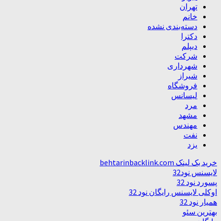
تهران
خانم
دسته‌بندی نشده
دکترا
دیپلم
شرکت
شهرداری
شیراز
فروشگاه
لیسانس
مرد
مشهد
مهندس
نفت
یزد
خرید بک لینک behtarinbacklink.com
لایسنس نود32
پسورد نود 32
اوکلی لایسنس رایگان نود 32
همیار نود 32
بهترین سئو