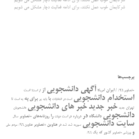
شرکایمان خوب عمل نکنند، برای ادامه فعالیت دچار مشکل می شویم
شرکایمان خوب عمل نکنند، برای ادامه فعالیت دچار مشکل می شویم
برچسب‌ها
آگهی دانشجویی
از
/ ایران
است
+تصاویر ۹۶/
آمریکا
از است!
استخدام دانشجویی
به
با
برای
بر
تا
است در
انتخابات
باید
به است
خبر جدید
خبر های دانشجویی
تهران
جدید
دانشجویان
دانشجویی
در
را
دانشگاه
درباره
روزنامه‌های +تصاویر
در ﺍﺳﺖ
سال
دولت
سایت دانشجویی
عناوین +تصاویر
سوریه
شد
شد در
عناوین ۹۶/
مردم
ملی
و
کشور
که
یک
ورزشی +تصاویر
۹۶/