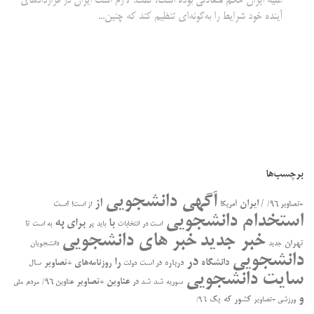
علیه ایران حکم متعادلی بوده است، گفت: لازم است ایران در قراردادهای
آینده خود شرایط را به‌گونه‌ای تنظیم کند که چنین...
برچسب‌ها
آگهی دانشجویی
از
/ ایران
است
+تصاویر ۹۶/
آمریکا
از است!
استخدام دانشجویی
به
با
برای
بر
تا
است در
انتخابات
باید
به است
خبر جدید
خبر های دانشجویی
تهران
جدید
دانشجویان
دانشجویی
در
را
دانشگاه
درباره
روزنامه‌های +تصاویر
در ﺍﺳﺖ
سال
دولت
سایت دانشجویی
عناوین +تصاویر
سوریه
شد
شد در
عناوین ۹۶/
مردم
ملی
و
کشور
که
یک
ورزشی +تصاویر
۹۶/