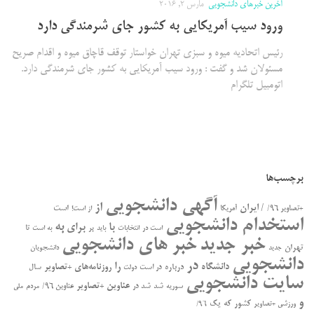
آخرین خبرهای دانشجویی
مارس 2, 2016
ورود سیب آمریکایی به کشور جای شرمندگی دارد
رئیس اتحادیه میوه و سبزی تهران خواستار توقف قاچاق میوه و اقدام صریح
مسئولان شد و گفت : ورود سیب آمریکایی به کشور جای شرمندگی دارد.
اتومبیل تلگرام
برچسب‌ها
آگهی دانشجویی
از
/ ایران
است
+تصاویر ۹۶/
آمریکا
از است!
استخدام دانشجویی
به
با
برای
بر
تا
است در
انتخابات
باید
به است
خبر جدید
خبر های دانشجویی
تهران
جدید
دانشجویان
دانشجویی
در
را
دانشگاه
درباره
روزنامه‌های +تصاویر
در ﺍﺳﺖ
سال
دولت
سایت دانشجویی
عناوین +تصاویر
سوریه
شد
شد در
عناوین ۹۶/
مردم
ملی
و
کشور
که
یک
ورزشی +تصاویر
۹۶/