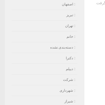
السد مورد قبول AFC قرار گرفت.
اصفهان
تبریز
تهران
خانم
دسته‌بندی نشده
دکترا
دیپلم
شرکت
شهرداری
شیراز