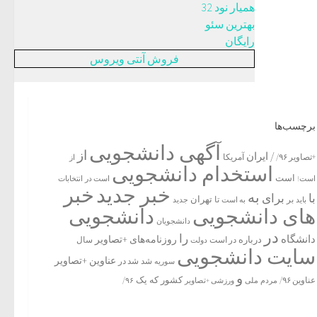
همیار نود 32
بهترین سئو
رایگان
فروش آنتی ویروس
برچسب‌ها
آگهی دانشجویی
از
/ ایران
آمریکا
+تصاویر ۹۶/
از
استخدام دانشجویی
است
است!
است در
انتخابات
خبر جدید
خبر
به
با
برای
بر
تا
تهران
باید
به است
جدید
های دانشجویی
دانشجویی
دانشجویان
در
را
دانشگاه
درباره
روزنامه‌های +تصاویر
در ﺍﺳﺖ
دولت
سال
سایت دانشجویی
عناوین +تصاویر
شد
سوریه
شد در
و
یک
کشور
که
عناوین ۹۶/
مردم
۹۶/
ملی
ورزشی +تصاویر