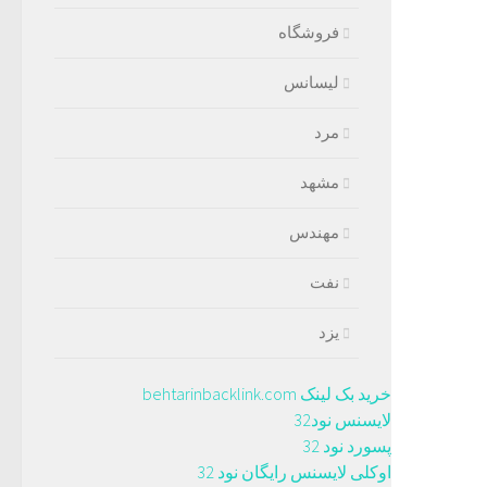
فروشگاه
لیسانس
مرد
مشهد
مهندس
نفت
یزد
خرید بک لینک behtarinbacklink.com
لایسنس نود32
پسورد نود 32
اوکلی لایسنس رایگان نود 32