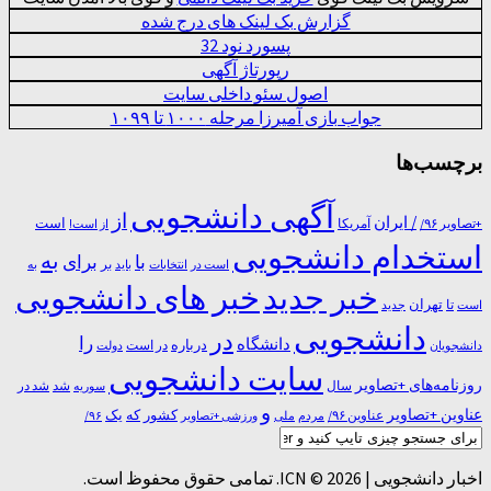
گزارش بک لینک های درج شده
پسورد نود 32
رپورتاژ آگهی
اصول سئو داخلی سایت
جواب بازی آمیرزا مرحله ۱۰۰۰ تا ۱۰۹۹
برچسب‌ها
آگهی دانشجویی
از
/ ایران
است
آمریکا
+تصاویر ۹۶/
از است!
استخدام دانشجویی
به
با
برای
بر
است در
انتخابات
باید
به
خبر جدید
خبر های دانشجویی
تا
تهران
است
جدید
دانشجویی
در
را
دانشگاه
درباره
در ﺍﺳﺖ
دانشجویان
دولت
سایت دانشجویی
روزنامه‌های +تصاویر
شد
سال
سوریه
شد در
و
عناوین +تصاویر
یک
کشور
که
عناوین ۹۶/
مردم
۹۶/
ملی
ورزشی +تصاویر
اخبار دانشجویی | ICN © 2026. تمامی حقوق محفوظ است.