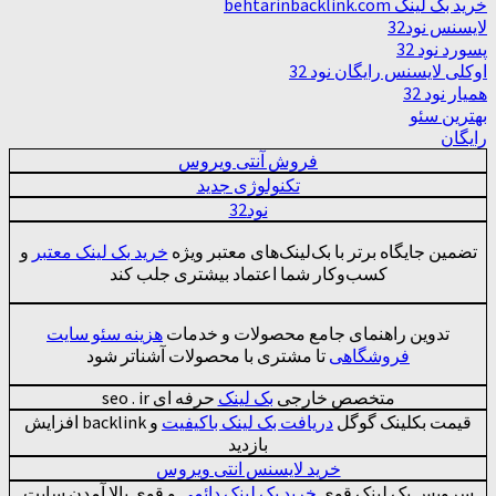
خرید بک لینک behtarinbacklink.com
لایسنس نود32
پسورد نود 32
اوکلی لایسنس رایگان نود 32
همیار نود 32
بهترین سئو
رایگان
فروش آنتی ویروس
تکنولوژی جدید
نود32
تضمین جایگاه برتر با بک‌لینک‌های معتبر ویژه
خرید بک لینک معتبر
و
کسب‌وکار شما اعتماد بیشتری جلب کند
تدوین راهنمای جامع محصولات و خدمات
هزینه سئو سایت
فروشگاهی
تا مشتری با محصولات آشنا‌تر شود
متخصص خارجی
بک لینک
حرفه ای seo . ir
قیمت بکلینک گوگل
دریافت بک لینک باکیفیت
و backlink افزایش
بازدید
خرید لایسنس انتی ویروس
سرویس بک لینک قوی
خرید بک لینک دائمی
و قوی بالا آمدن سایت