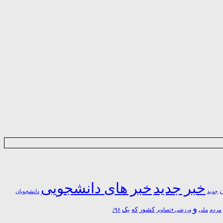
خبر جدید
خبر های دانشجویی
ن
جدید
دانشجویان
و
یک
کشور
که
مردم
۹۶/
ملی
ورزشی +تصاویر