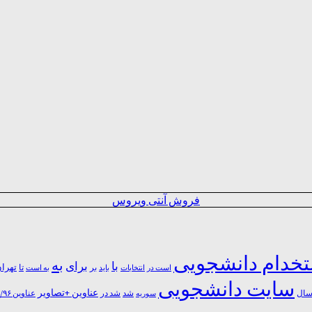
فروش آنتی ویروس
خدام دانشجویی
به
با
برای
بر
تا
تهرا
است در
انتخابات
باید
به است
سایت دانشجویی
عناوین +تصاویر
شد
ال
سوریه
شد در
عناوین ۹۶/