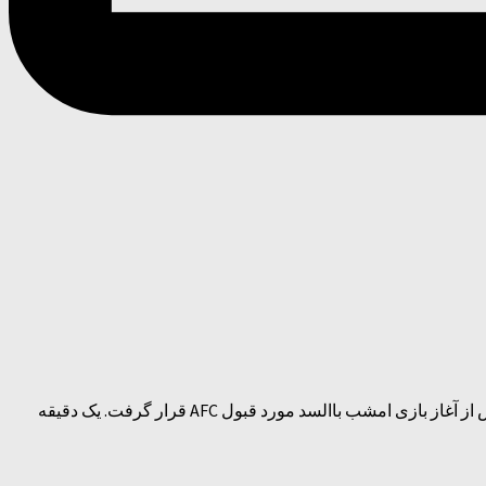
یک دقیقه سکوت به احترام درگذشتکان سانحه هوایی در دیدار پرسپولیس – السدپیشنهاد باشگاه پرسپولیس برای برقراری یک دقیقه سکوت پیش از آغاز بازی امشب باالسد مورد قبول AFC قرار گرفت. یک دقیقه