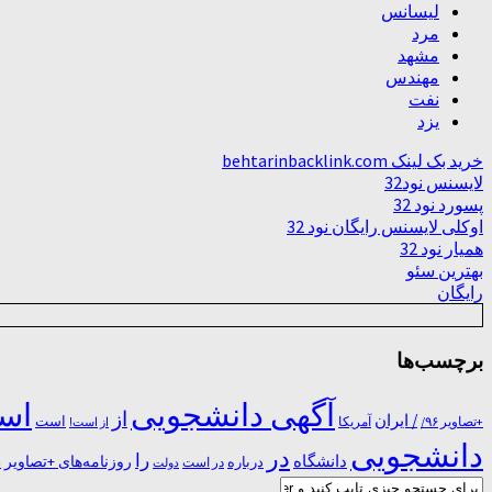
لیسانس
مرد
مشهد
مهندس
نفت
یزد
خرید بک لینک behtarinbacklink.com
لایسنس نود32
پسورد نود 32
اوکلی لایسنس رایگان نود 32
همیار نود 32
بهترین سئو
رایگان
برچسب‌ها
آگهی دانشجویی
است
از
/ ایران
است
آمریکا
+تصاویر ۹۶/
از است!
دانشجویی
در
را
دانشگاه
درباره
روزنامه‌های +تصاویر
در ﺍﺳﺖ
دولت
س