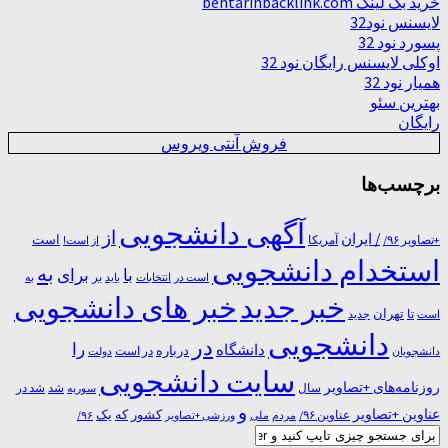
خرید بک لینک behtarinbacklink.com
لایسنس نود32
پسورد نود 32
اوکلی لایسنس رایگان نود 32
همیار نود 32
بهترین سئو
رایگان
فروش آنتی ویروس
برچسب‌ها
آگهی دانشجویی
از
/ ایران
است
آمریکا
+تصاویر ۹۶/
از است!
استخدام دانشجویی
به
با
برای
بر
است در
انتخابات
باید
به
خبر جدید
خبر های دانشجویی
تا
تهران
است
جدید
دانشجویی
در
را
دانشگاه
درباره
در ﺍﺳﺖ
دانشجویان
دولت
سایت دانشجویی
روزنامه‌های +تصاویر
شد
سال
سوریه
شد در
و
عناوین +تصاویر
یک
کشور
که
عناوین ۹۶/
مردم
۹۶/
ملی
ورزشی +تصاویر