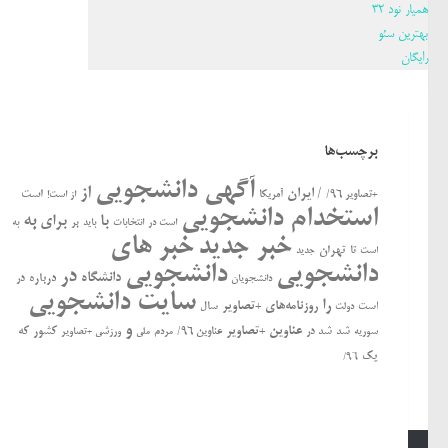
همیار نود 32
بهترین سئو
رایگان
برچسب‌ها
آگهی دانشجویی
از
/ ایران
است
+تصاویر ۹۶/
آمریکا
از است!
استخدام دانشجویی
به
با
برای
بر
است در
انتخابات
باید
به
خبر جدید
خبر های
تهران
تا
جدید
است
دانشجویی
دانشجویی
در
دانشگاه
درباره
در
دانشجویان
سایت دانشجویی
را
روزنامه‌های +تصاویر
ﺍﺳﺖ
سال
دولت
و
عناوین +تصاویر
کشور
که
سوریه
شد
شد در
عناوین ۹۶/
مردم
ملی
ورزشی +تصاویر
یک
۹۶/