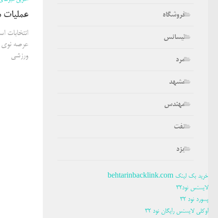
عملیات 
فروشگاه
لیسانس
عرصه نوی ر
ورزشی
مرد
مشهد
مهندس
نفت
یزد
خرید بک لینک behtarinbacklink.com
لایسنس نود32
پسورد نود 32
اوکلی لایسنس رایگان نود 32