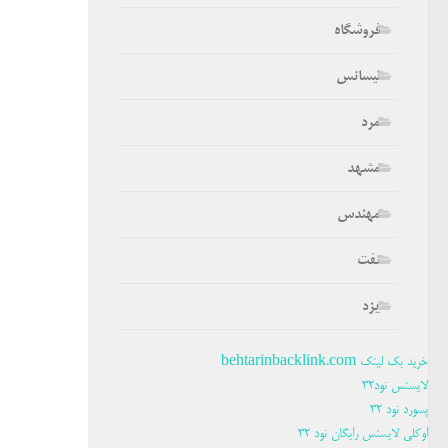
فروشگاه
لیسانس
مرد
مشهد
مهندس
نفت
یزد
خرید بک لینک behtarinbacklink.com
لایسنس نود32
پسورد نود 32
اوکلی لایسنس رایگان نود 32