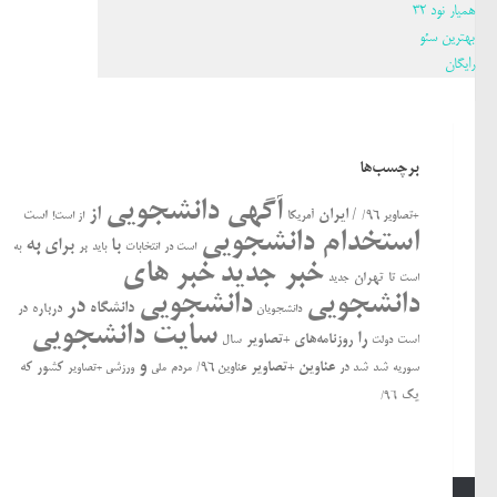
همیار نود 32
بهترین سئو
رایگان
برچسب‌ها
آگهی دانشجویی
از
/ ایران
است
+تصاویر ۹۶/
آمریکا
از است!
استخدام دانشجویی
به
با
برای
بر
است در
انتخابات
باید
به
خبر جدید
خبر های
تهران
تا
جدید
است
دانشجویی
دانشجویی
در
دانشگاه
درباره
در
دانشجویان
سایت دانشجویی
را
روزنامه‌های +تصاویر
ﺍﺳﺖ
سال
دولت
و
عناوین +تصاویر
کشور
که
سوریه
شد
شد در
عناوین ۹۶/
مردم
ملی
ورزشی +تصاویر
یک
۹۶/