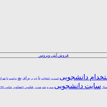
فروش آنتی ویروس
خدام دانشجویی
به
با
برای
بر
تا
تهرا
است در
انتخابات
باید
به است
سایت دانشجویی
عناوین +تصاویر
شد
ال
سوریه
شد در
عناوین ۹۶/