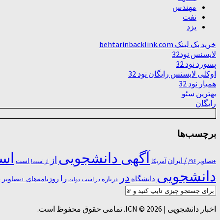
مهندس
نفت
یزد
خرید بک لینک behtarinbacklink.com
لایسنس نود32
پسورد نود 32
اوکلی لایسنس رایگان نود 32
همیار نود 32
بهترین سئو
رایگان
برچسب‌ها
آگهی دانشجویی
است
از
/ ایران
است
آمریکا
+تصاویر ۹۶/
از است!
دانشجویی
در
را
دانشگاه
درباره
روزنامه‌های +تصاویر
در ﺍﺳﺖ
دولت
س
اخبار دانشجویی | ICN © 2026. تمامی حقوق محفوظ است.