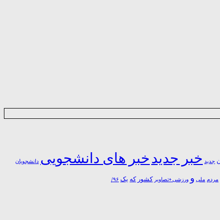
خبر جدید
خبر های دانشجویی
ن
جدید
دانشجویان
و
یک
کشور
که
مردم
۹۶/
ملی
ورزشی +تصاویر