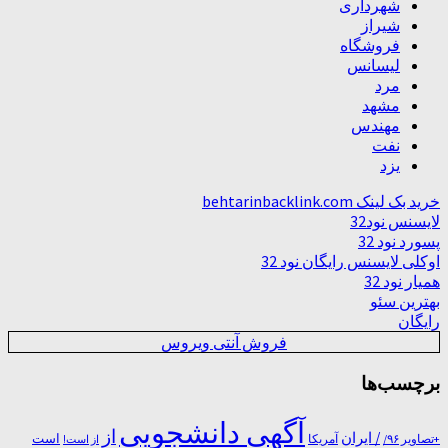
شهرداری
شیراز
فروشگاه
لیسانس
مرد
مشهد
مهندس
نفت
یزد
خرید بک لینک behtarinbacklink.com
لایسنس نود32
پسورد نود 32
اوکلی لایسنس رایگان نود 32
همیار نود 32
بهترین سئو
رایگان
فروش آنتی ویروس
برچسب‌ها
آگهی دانشجویی
از
/ ایران
است
آمریکا
+تصاویر ۹۶/
از است!