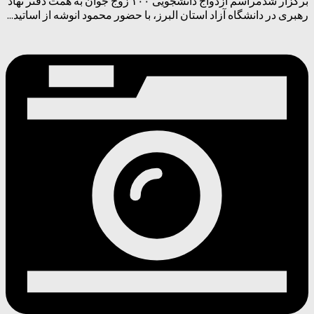
برگزار شدمراسم ازدواج دانشجویی ۱۰۰ زوج جوان به همت دفتر نهاد
رهبری در دانشگاه آزاد استان البرز، با حضور محمود انوشه از اساتید...