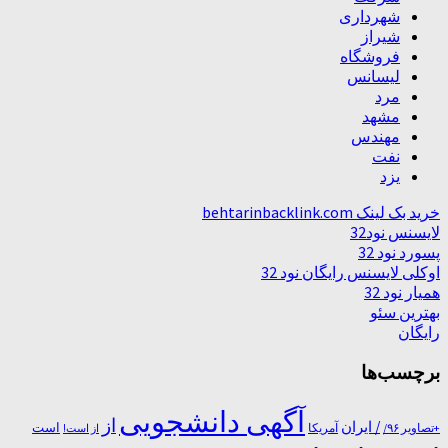
شهرداری
شیراز
فروشگاه
لیسانس
مرد
مشهد
مهندس
نفت
یزد
خرید بک لینک behtarinbacklink.com
لایسنس نود32
پسورد نود 32
اوکلی لایسنس رایگان نود 32
همیار نود 32
بهترین سئو
رایگان
برچسب‌ها
آگهی دانشجویی
از
/ ایران
است
آمریکا
+تصاویر ۹۶/
از است!