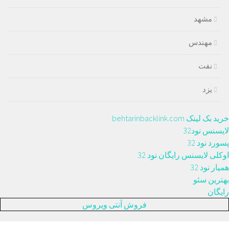
مشهد
مهندس
نفت
یزد
خرید بک لینک behtarinbacklink.com
لایسنس نود32
پسورد نود 32
اوکلی لایسنس رایگان نود 32
همیار نود 32
بهترین سئو
رایگان
فروش آنتی ویروس