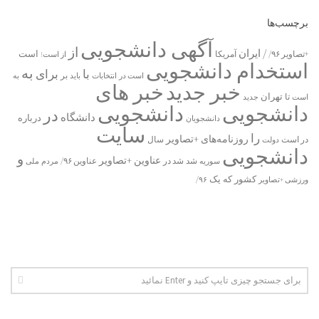
برچسب‌ها
آگهی دانشجویی
از
/ ایران
است
آمریکا
+تصاویر ۹۶/
از است!
استخدام دانشجویی
به
با
برای
بر
است در
انتخابات
باید
به
خبر جدید
خبر های
تا
تهران
است
جدید
دانشجویی
دانشجویی
در
دانشگاه
درباره
دانشجویان
سایت
را
روزنامه‌های +تصاویر
در ﺍﺳﺖ
دولت
سال
دانشجویی
و
عناوین +تصاویر
شد
سوریه
شد در
عناوین ۹۶/
مردم
ملی
یک
کشور
که
۹۶/
ورزشی +تصاویر