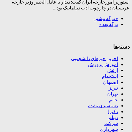
استوزیر امورخارجه ایران گفت: دیدار با عادل الجبیر وزیر خارجه
عربستان در چارچوب ادب دیپلماتیک بود....
« برگه‌ٔ پیشین
برگهٔ بعد »
دسته‌ها
آخرین خبرهای دانشجویی
آموزش پرورش
ارتش
استخدام
اصفهان
تبریز
تهران
خانم
دسته‌بندی نشده
دکترا
دیپلم
شرکت
شهرداری