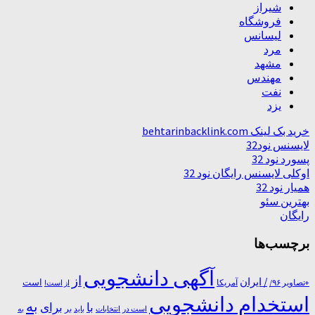
شیراز
فروشگاه
لیسانس
مرد
مشهد
مهندس
نفت
یزد
خرید بک لینک behtarinbacklink.com
لایسنس نود32
پسورد نود 32
اوکلی لایسنس رایگان نود 32
همیار نود 32
بهترین سئو
رایگان
برچسب‌ها
آگهی دانشجویی
از
/ ایران
است
آمریکا
+تصاویر ۹۶/
از است!
استخدام دانشجویی
به
با
برای
بر
است در
انتخابات
باید
به