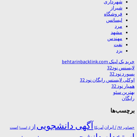
شهرداری
شیراز
فروشگاه
لیسانس
مرد
مشهد
مهندس
نفت
یزد
خرید بک لینک behtarinbacklink.com
لایسنس نود32
پسورد نود 32
اوکلی لایسنس رایگان نود 32
همیار نود 32
بهترین سئو
رایگان
برچسب‌ها
آگهی دانشجویی
از
/ ایران
است
آمریکا
+تصاویر ۹۶/
از است!
استخدام دانشجویی