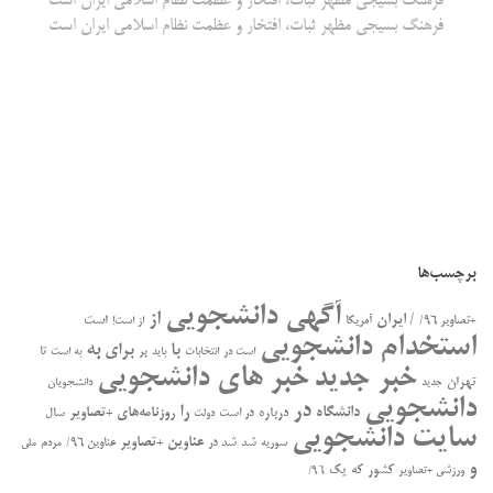
فرهنگ بسیجی مظهر ثبات، افتخار و عظمت نظام اسلامی ایران است
فرهنگ بسیجی مظهر ثبات، افتخار و عظمت نظام اسلامی ایران است
برچسب‌ها
آگهی دانشجویی
از
/ ایران
است
+تصاویر ۹۶/
آمریکا
از است!
استخدام دانشجویی
به
با
برای
بر
تا
است در
انتخابات
باید
به است
خبر جدید
خبر های دانشجویی
تهران
جدید
دانشجویان
دانشجویی
در
را
دانشگاه
درباره
روزنامه‌های +تصاویر
در ﺍﺳﺖ
سال
دولت
سایت دانشجویی
عناوین +تصاویر
سوریه
شد
شد در
عناوین ۹۶/
مردم
ملی
و
کشور
که
یک
ورزشی +تصاویر
۹۶/