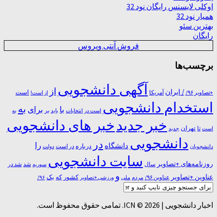
اوکلی لایسنس رایگان نود 32
همیار نود 32
بهترین سئو
رایگان
فروش آنتی ویروس
برچسب‌ها
آگهی دانشجویی
از
/ ایران
است
آمریکا
+تصاویر ۹۶/
از است!
استخدام دانشجویی
به
با
برای
بر
است در
انتخابات
باید
به
خبر جدید
خبر های دانشجویی
تا
تهران
است
جدید
دانشجویی
در
را
دانشگاه
درباره
در ﺍﺳﺖ
دانشجویان
دولت
سایت دانشجویی
روزنامه‌های +تصاویر
شد
سال
سوریه
شد در
و
عناوین +تصاویر
یک
کشور
که
عناوین ۹۶/
مردم
۹۶/
ملی
ورزشی +تصاویر
اخبار دانشجویی | ICN © 2026. تمامی حقوق محفوظ است.