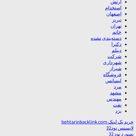
ارتش
استخدام
اصفهان
تبریز
تهران
خانم
دسته‌بندی نشده
دکترا
دیپلم
شرکت
شهرداری
شیراز
فروشگاه
لیسانس
مرد
مشهد
مهندس
نفت
یزد
خرید بک لینک behtarinbacklink.com
لایسنس نود32
پسورد نود 32