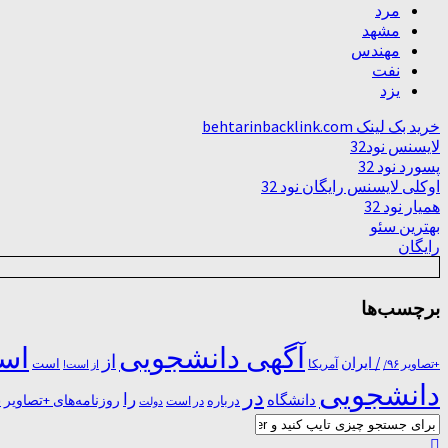
مرد
مشهد
مهندس
نفت
یزد
خرید بک لینک behtarinbacklink.com
لایسنس نود32
پسورد نود 32
اوکلی لایسنس رایگان نود 32
همیار نود 32
بهترین سئو
رایگان
برچسب‌ها
آگهی دانشجویی
است
از
/ ایران
است
آمریکا
+تصاویر ۹۶/
از است!
دانشجویی
در
را
دانشگاه
درباره
روزنامه‌های +تصاویر
در ﺍﺳﺖ
دولت
س