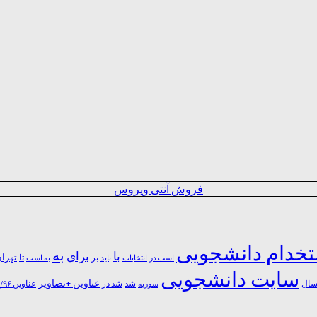
فروش آنتی ویروس
خدام دانشجویی
به
با
برای
بر
تا
تهرا
است در
انتخابات
باید
به است
سایت دانشجویی
عناوین +تصاویر
شد
ال
سوریه
شد در
عناوین ۹۶/