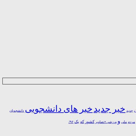
خبر جدید
خبر های دانشجویی
ن
جدید
دانشجویان
و
یک
کشور
که
مردم
۹۶/
ملی
ورزشی +تصاویر