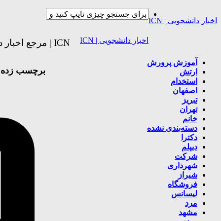
اخبار دانشجویی | ICN
اخبار دانشجویی | ICN
ICN | مرجع اخبار دانشجویی
آموزش پرورش
برچسب زده 
ارتش
استخدام
اصفهان
تبریز
تهران
خانم
دسته‌بندی نشده
دکترا
دیپلم
شرکت
شهرداری
شیراز
فروشگاه
لیسانس
مرد
مشهد