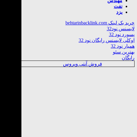
مهندس
نفت
یزد
خرید بک لینک behtarinbacklink.com
لایسنس نود32
پسورد نود 32
اوکلی لایسنس رایگان نود 32
همیار نود 32
بهترین سئو
رایگان
فروش آنتی ویروس