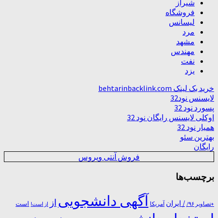
شیراز
فروشگاه
لیسانس
مرد
مشهد
مهندس
نفت
یزد
خرید بک لینک behtarinbacklink.com
لایسنس نود32
پسورد نود 32
اوکلی لایسنس رایگان نود 32
همیار نود 32
بهترین سئو
رایگان
فروش آنتی ویروس
برچسب‌ها
آگهی دانشجویی
از
/ ایران
است
آمریکا
+تصاویر ۹۶/
از است!