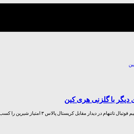
دیگر با گلزنی هری کین
س ۳ امتیاز شیرین را کسب کرد. تاتنهام هم مدعی جدی نایب قهرمانی شد/ بردی...