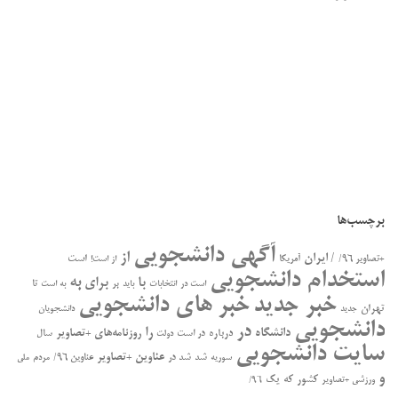
برچسب‌ها
آگهی دانشجویی
از
/ ایران
است
+تصاویر ۹۶/
آمریکا
از است!
استخدام دانشجویی
به
با
برای
بر
تا
است در
انتخابات
باید
به است
خبر جدید
خبر های دانشجویی
تهران
جدید
دانشجویان
دانشجویی
در
را
دانشگاه
درباره
روزنامه‌های +تصاویر
در ﺍﺳﺖ
سال
دولت
سایت دانشجویی
عناوین +تصاویر
سوریه
شد
شد در
عناوین ۹۶/
مردم
ملی
و
کشور
که
یک
ورزشی +تصاویر
۹۶/