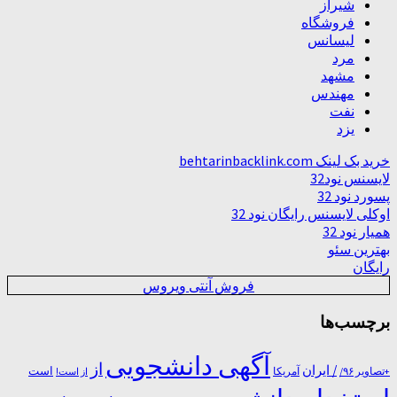
شیراز
فروشگاه
لیسانس
مرد
مشهد
مهندس
نفت
یزد
خرید بک لینک behtarinbacklink.com
لایسنس نود32
پسورد نود 32
اوکلی لایسنس رایگان نود 32
همیار نود 32
بهترین سئو
رایگان
فروش آنتی ویروس
برچسب‌ها
آگهی دانشجویی
از
/ ایران
است
آمریکا
+تصاویر ۹۶/
از است!