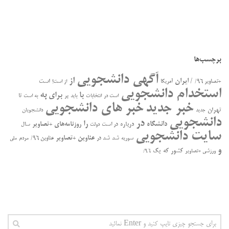
برچسب‌ها
آگهی دانشجویی
از
/ ایران
است
+تصاویر ۹۶/
آمریکا
از است!
استخدام دانشجویی
به
با
برای
بر
تا
است در
انتخابات
باید
به است
خبر جدید
خبر های دانشجویی
تهران
جدید
دانشجویان
دانشجویی
در
را
دانشگاه
درباره
روزنامه‌های +تصاویر
در ﺍﺳﺖ
سال
دولت
سایت دانشجویی
عناوین +تصاویر
سوریه
شد
شد در
عناوین ۹۶/
مردم
ملی
و
کشور
که
یک
ورزشی +تصاویر
۹۶/