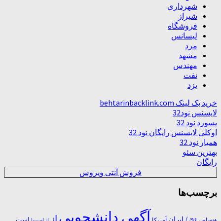
شهرداری
شیراز
فروشگاه
لیسانس
مرد
مشهد
مهندس
نفت
یزد
خرید بک لینک behtarinbacklink.com
لایسنس نود32
پسورد نود 32
اوکلی لایسنس رایگان نود 32
همیار نود 32
بهترین سئو
رایگان
فروش آنتی ویروس
برچسب‌ها
آگهی دانشجویی
از
/ ایران
است
آمریکا
+تصاویر ۹۶/
از است!