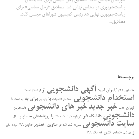
شوراهای مجلس گفت: مصادیق رجل سیاسی برای کاندیداهای
ریاست‌جمهوری در مجلس نهایی شد. مصادیق «رجل سیاسی» برای
ریاست‌جمهوری نهایی شد رئیس کمیسیون شوراهای مجلس گفت:
مصادیق...
برچسب‌ها
آگهی دانشجویی
از
/ ایران
است
+تصاویر ۹۶/
آمریکا
از است!
استخدام دانشجویی
به
با
برای
بر
تا
است در
انتخابات
باید
به است
خبر جدید
خبر های دانشجویی
تهران
جدید
دانشجویان
دانشجویی
در
را
دانشگاه
درباره
روزنامه‌های +تصاویر
در ﺍﺳﺖ
سال
دولت
سایت دانشجویی
عناوین +تصاویر
سوریه
شد
شد در
عناوین ۹۶/
مردم
ملی
و
کشور
که
یک
ورزشی +تصاویر
۹۶/