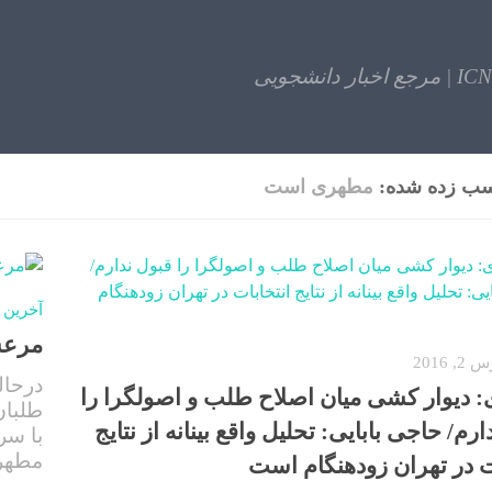
ICN | مرجع اخبار دانشجویی
ب زده شده:
مطهری است
آخرین 
مرعش
, 2016
درحال
 دیوار کشی میان اصلاح طلب و اصولگرا را
طلبان
رم/ حاجی بابایی: تحلیل واقع بینانه از نتایج
با سر
مطهری
ت در تهران زودهنگام است