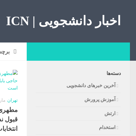
اخبار دانشجویی | ICN
برچس
دسته‌ها
آخرین خبرهای دانشجویی
آموزش پرورش
تهران
مارس 2
مطهری:
ارتش
قبول ندا
استخدام
انتخابا