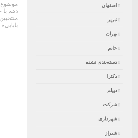
موضوع ا
اصفهان
دهم با 
منتخبین
تبریز
بابایی»
تهران
خانم
دسته‌بندی نشده
دکترا
دیپلم
شرکت
شهرداری
شیراز