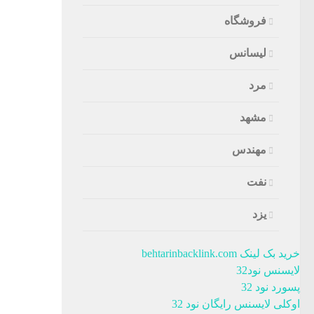
فروشگاه
لیسانس
مرد
مشهد
مهندس
نفت
یزد
خرید بک لینک behtarinbacklink.com
لایسنس نود32
پسورد نود 32
اوکلی لایسنس رایگان نود 32