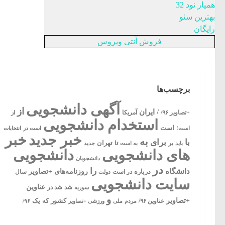
همیار نود 32
بهترین سئو
رایگان
فروش آنتی ویروس
برچسب‌ها
آگهی دانشجویی
از
/ ایران
آمریکا
+تصاویر ۹۶/
از
استخدام دانشجویی
است
است!
است در
انتخابات
خبر جدید
خبر
به
با
برای
بر
تا
تهران
باید
به است
جدید
های دانشجویی
دانشجویی
دانشجویان
در
را
دانشگاه
درباره
روزنامه‌های +تصاویر
در ﺍﺳﺖ
دولت
سال
سایت دانشجویی
عناوین
شد
سوریه
شد در
و
+تصاویر
یک
کشور
که
عناوین ۹۶/
مردم
۹۶/
ملی
ورزشی +تصاویر