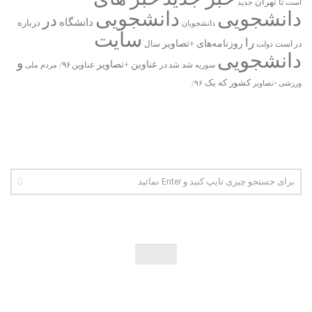
تا
تهران
است
جدید
دانشجویی
دانشجویی
در
دانشگاه
درباره
دانشجویان
سایت
را
روزنامه‌های +تصاویر
در ﺍﺳﺖ
دولت
سال
دانشجویی
و
عناوین +تصاویر
شد
سوریه
شد در
عناوین ۹۶/
مردم
ملی
یک
کشور
که
۹۶/
ورزشی +تصاویر
اخبار دانشجویی | ICN © 2026. تمامی حقوق محفوظ است.
فارسی سازی پوسته توسط:
همیار وردپرس