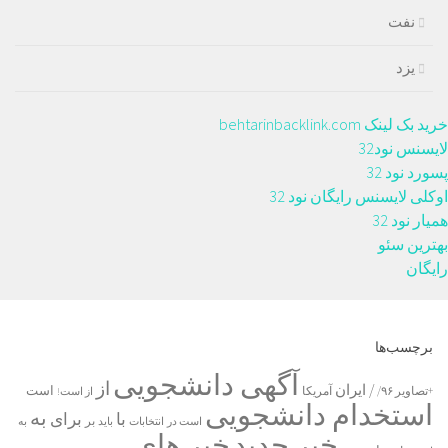
نفت
یزد
خرید بک لینک behtarinbacklink.com
لایسنس نود32
پسورد نود 32
اوکلی لایسنس رایگان نود 32
همیار نود 32
بهترین سئو
رایگان
برچسب‌ها
آگهی دانشجویی
از
/ ایران
است
آمریکا
+تصاویر ۹۶/
از است!
استخدام دانشجویی
به
با
برای
بر
است در
انتخابات
باید
به
خبر جدید
خبر های