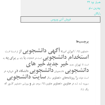
همیار نود 32
بهترین سئو
رایگان
فروش آنتی ویروس
برچسب‌ها
آگهی دانشجویی
از
/ ایران
است
+تصاویر ۹۶/
آمریکا
از است!
استخدام دانشجویی
به
با
برای
بر
است در
انتخابات
باید
به
خبر جدید
خبر های
تهران
تا
جدید
است
دانشجویی
دانشجویی
در
دانشگاه
درباره
در
دانشجویان
سایت دانشجویی
را
روزنامه‌های +تصاویر
ﺍﺳﺖ
سال
دولت
و
عناوین +تصاویر
کشور
که
سوریه
شد
شد در
عناوین ۹۶/
مردم
ملی
ورزشی +تصاویر
یک
۹۶/