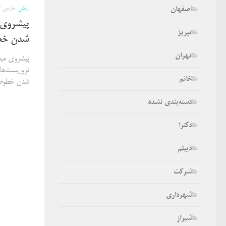
ارتش
مارس 4, 2018
اصفهان
پیشروی 
تبریز
شدن خطو
تهران
پیشروی مید
تروریست‌ها
خانم
شدن خطوط د
دسته‌بندی نشده
دکترا
دیپلم
شرکت
شهرداری
شیراز