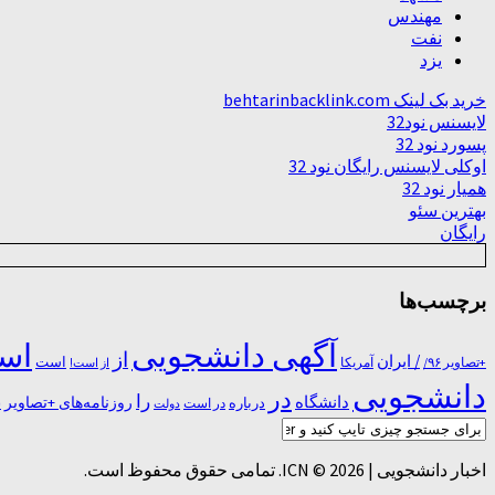
مهندس
نفت
یزد
خرید بک لینک behtarinbacklink.com
لایسنس نود32
پسورد نود 32
اوکلی لایسنس رایگان نود 32
همیار نود 32
بهترین سئو
رایگان
برچسب‌ها
آگهی دانشجویی
است
از
/ ایران
است
آمریکا
+تصاویر ۹۶/
از است!
دانشجویی
در
را
دانشگاه
درباره
روزنامه‌های +تصاویر
در ﺍﺳﺖ
دولت
س
اخبار دانشجویی | ICN © 2026. تمامی حقوق محفوظ است.