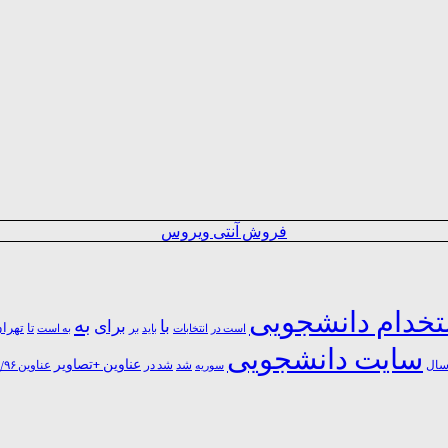
فروش آنتی ویروس
خدام دانشجویی
به
با
برای
بر
تا
تهرا
است در
انتخابات
باید
به است
سایت دانشجویی
عناوین +تصاویر
شد
ال
سوریه
شد در
عناوین ۹۶/