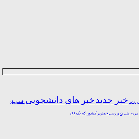
خبر جدید
خبر های دانشجویی
ن
جدید
دانشجویان
و
یک
کشور
که
مردم
۹۶/
ملی
ورزشی +تصاویر