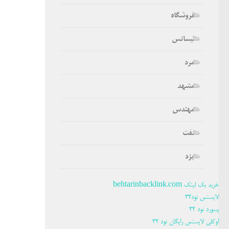
فروشگاه
لیسانس
مرد
مشهد
مهندس
نفت
یزد
خرید بک لینک behtarinbacklink.com
لایسنس نود32
پسورد نود 32
اوکلی لایسنس رایگان نود 32