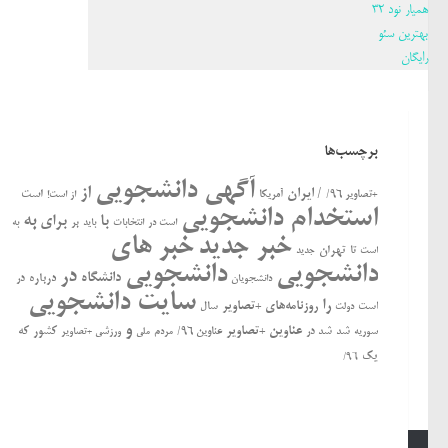
همیار نود 32
بهترین سئو
رایگان
برچسب‌ها
آگهی دانشجویی
از
/ ایران
است
+تصاویر ۹۶/
آمریکا
از است!
استخدام دانشجویی
به
با
برای
بر
است در
انتخابات
باید
به
خبر جدید
خبر های
تهران
تا
جدید
است
دانشجویی
دانشجویی
در
دانشگاه
درباره
در
دانشجویان
سایت دانشجویی
را
روزنامه‌های +تصاویر
ﺍﺳﺖ
سال
دولت
و
عناوین +تصاویر
کشور
که
سوریه
شد
شد در
عناوین ۹۶/
مردم
ملی
ورزشی +تصاویر
یک
۹۶/