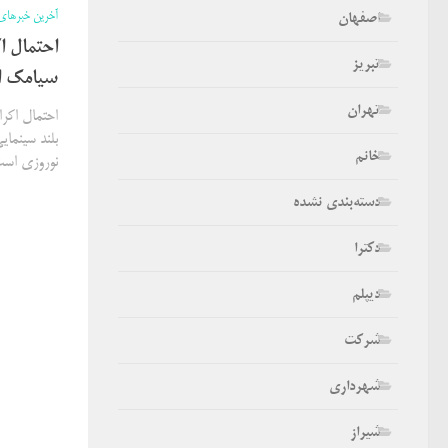
آخرین خبرهای
اصفهان
احتمال ا
تبریز
سیامک ا
تهران
احتمال اکر
بلند سینمای
خانم
نوروزی است
دسته‌بندی نشده
دکترا
دیپلم
شرکت
شهرداری
شیراز