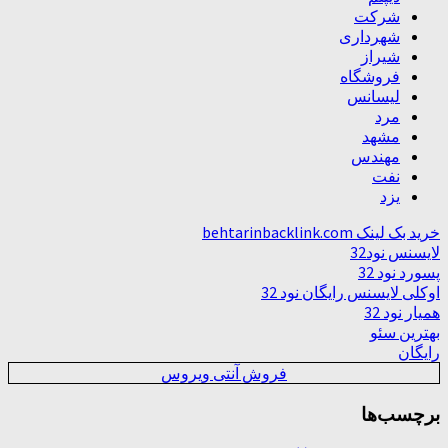
شرکت
شهرداری
شیراز
فروشگاه
لیسانس
مرد
مشهد
مهندس
نفت
یزد
خرید بک لینک behtarinbacklink.com
لایسنس نود32
پسورد نود 32
اوکلی لایسنس رایگان نود 32
همیار نود 32
بهترین سئو
رایگان
فروش آنتی ویروس
برچسب‌ها