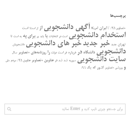
برچسب‌ها
آگهی دانشجویی
از
/ ایران
است
+تصاویر ۹۶/
آمریکا
از است!
استخدام دانشجویی
به
با
برای
بر
تا
است در
انتخابات
باید
به است
خبر جدید
خبر های دانشجویی
تهران
جدید
دانشجویان
دانشجویی
در
را
دانشگاه
درباره
روزنامه‌های +تصاویر
در ﺍﺳﺖ
سال
دولت
سایت دانشجویی
عناوین +تصاویر
سوریه
شد
شد در
عناوین ۹۶/
مردم
ملی
و
کشور
که
یک
ورزشی +تصاویر
۹۶/