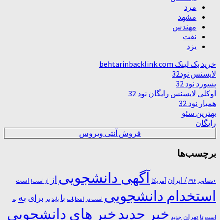
مرد
مشهد
مهندس
نفت
یزد
خرید بک لینک behtarinbacklink.com
لایسنس نود32
پسورد نود 32
اوکلی لایسنس رایگان نود 32
همیار نود 32
بهترین سئو
رایگان
فروش آنتی ویروس
برچسب‌ها
آگهی دانشجویی
از
/ ایران
است
آمریکا
+تصاویر ۹۶/
از است!
استخدام دانشجویی
به
با
برای
بر
است در
انتخابات
باید
به
خبر جدید
خبر های دانشجویی
تا
تهران
است
جدید