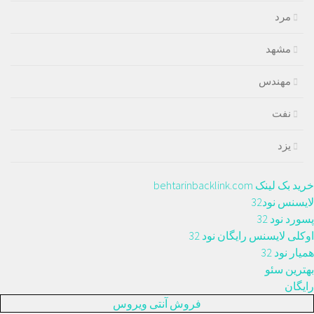
مرد
مشهد
مهندس
نفت
یزد
خرید بک لینک behtarinbacklink.com
لایسنس نود32
پسورد نود 32
اوکلی لایسنس رایگان نود 32
همیار نود 32
بهترین سئو
رایگان
فروش آنتی ویروس