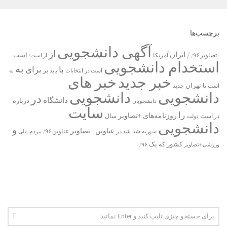
برچسب‌ها
آگهی دانشجویی
از
/ ایران
است
آمریکا
+تصاویر ۹۶/
از است!
استخدام دانشجویی
به
با
برای
بر
است در
انتخابات
باید
به
خبر جدید
خبر های
تا
تهران
است
جدید
دانشجویی
دانشجویی
در
دانشگاه
درباره
دانشجویان
سایت
را
روزنامه‌های +تصاویر
در ﺍﺳﺖ
دولت
سال
دانشجویی
و
عناوین +تصاویر
شد
سوریه
شد در
عناوین ۹۶/
مردم
ملی
یک
کشور
که
۹۶/
ورزشی +تصاویر