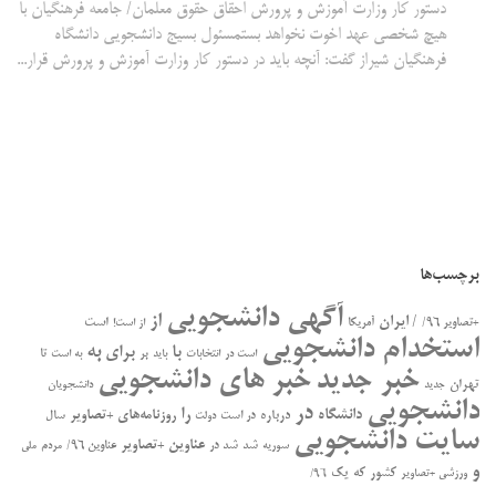
دستور کار وزارت آموزش و پرورش احقاق حقوق معلمان/ جامعه فرهنگیان با
هیچ شخصی عهد اخوت نخواهد بستمسئول بسیج دانشجویی دانشگاه
فرهنگیان شیراز گفت: آنچه باید در دستور کار وزارت آموزش و پرورش قرار...
برچسب‌ها
آگهی دانشجویی
از
/ ایران
است
+تصاویر ۹۶/
آمریکا
از است!
استخدام دانشجویی
به
با
برای
بر
تا
است در
انتخابات
باید
به است
خبر جدید
خبر های دانشجویی
تهران
جدید
دانشجویان
دانشجویی
در
را
دانشگاه
درباره
روزنامه‌های +تصاویر
در ﺍﺳﺖ
سال
دولت
سایت دانشجویی
عناوین +تصاویر
سوریه
شد
شد در
عناوین ۹۶/
مردم
ملی
و
کشور
که
یک
ورزشی +تصاویر
۹۶/