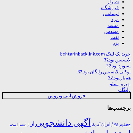
شیراز
فروشگاه
لیسانس
مرد
مشهد
مهندس
نفت
یزد
خرید بک لینک behtarinbacklink.com
لایسنس نود32
پسورد نود 32
اوکلی لایسنس رایگان نود 32
همیار نود 32
بهترین سئو
رایگان
فروش آنتی ویروس
برچسب‌ها
آگهی دانشجویی
از
/ ایران
است
آمریکا
+تصاویر ۹۶/
از است!