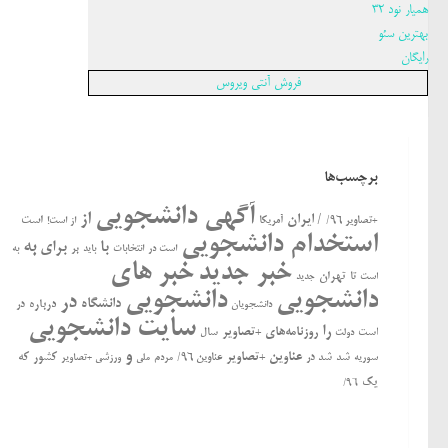
همیار نود 32
بهترین سئو
رایگان
فروش آنتی ویروس
برچسب‌ها
آگهی دانشجویی
از
/ ایران
است
+تصاویر ۹۶/
آمریکا
از است!
استخدام دانشجویی
به
با
برای
بر
است در
انتخابات
باید
به
خبر جدید
خبر های
تهران
تا
جدید
است
دانشجویی
دانشجویی
در
دانشگاه
درباره
در
دانشجویان
سایت دانشجویی
را
روزنامه‌های +تصاویر
ﺍﺳﺖ
سال
دولت
و
عناوین +تصاویر
کشور
که
سوریه
شد
شد در
عناوین ۹۶/
مردم
ملی
ورزشی +تصاویر
یک
۹۶/