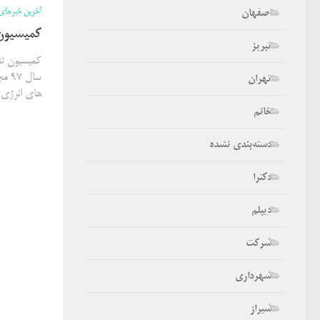
آخرین خبرهای
اصفهان
کمیسیون تلف
تبریز
سال
تهران
های انرژی د
خانم
دسته‌بندی نشده
دکترا
دیپلم
شرکت
شهرداری
شیراز