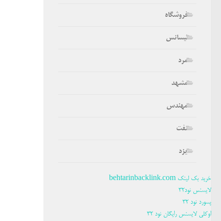
فروشگاه
لیسانس
مرد
مشهد
مهندس
نفت
یزد
خرید بک لینک behtarinbacklink.com
لایسنس نود32
پسورد نود 32
اوکلی لایسنس رایگان نود 32