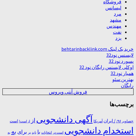
فروشگاه
لیسانس
مرد
مشهد
مهندس
نفت
یزد
خرید بک لینک behtarinbacklink.com
لایسنس نود32
پسورد نود 32
اوکلی لایسنس رایگان نود 32
همیار نود 32
بهترین سئو
رایگان
فروش آنتی ویروس
برچسب‌ها
آگهی دانشجویی
از
/ ایران
است
آمریکا
+تصاویر ۹۶/
از است!
استخدام دانشجویی
به
با
برای
بر
است در
انتخابات
باید
به