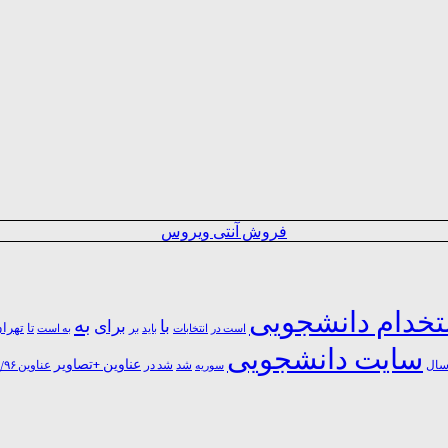
فروش آنتی ویروس
خدام دانشجویی
به
با
برای
بر
تا
تهرا
است در
انتخابات
باید
به است
سایت دانشجویی
عناوین +تصاویر
شد
ال
سوریه
شد در
عناوین ۹۶/