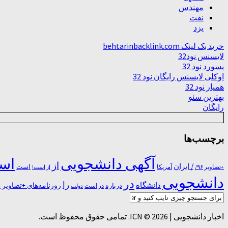
مهندس
نفت
یزد
خرید بک لینک behtarinbacklink.com
لایسنس نود32
پسورد نود 32
اوکلی لایسنس رایگان نود 32
همیار نود 32
بهترین سئو
رایگان
برچسب‌ها
آگهی دانشجویی
است
از
/ ایران
است
آمریکا
+تصاویر ۹۶/
از است!
دانشجویی
در
را
دانشگاه
درباره
روزنامه‌های +تصاویر
در ﺍﺳﺖ
دولت
س
اخبار دانشجویی | ICN © 2026. تمامی حقوق محفوظ است.