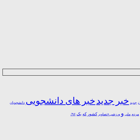
خبر جدید
خبر های دانشجویی
ن
جدید
دانشجویان
و
یک
کشور
که
مردم
۹۶/
ملی
ورزشی +تصاویر