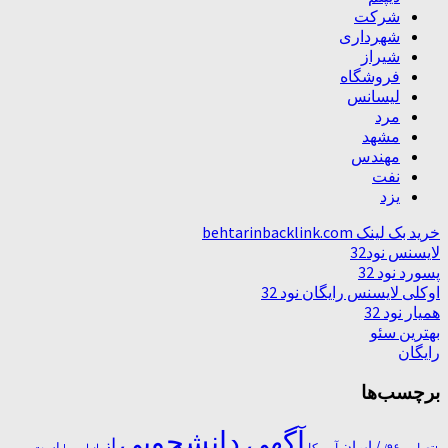
شرکت
شهرداری
شیراز
فروشگاه
لیسانس
مرد
مشهد
مهندس
نفت
یزد
خرید بک لینک behtarinbacklink.com
لایسنس نود32
پسورد نود 32
اوکلی لایسنس رایگان نود 32
همیار نود 32
بهترین سئو
رایگان
برچسب‌ها
آگهی دانشجویی
از
/ ایران
است
آمریکا
+تصاویر ۹۶/
از است!